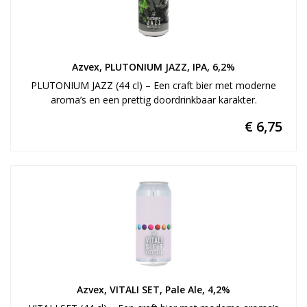
Azvex, PLUTONIUM JAZZ, IPA, 6,2%
PLUTONIUM JAZZ (44 cl) – Een craft bier met moderne
aroma’s en een prettig doordrinkbaar karakter.
€ 6,75
Azvex, VITALI SET, Pale Ale, 4,2%