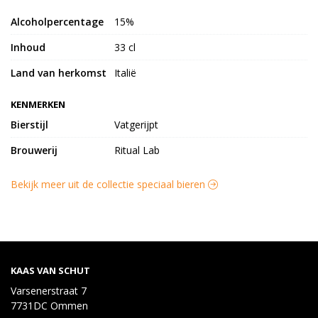
Alcoholpercentage
15%
Inhoud
33 cl
Land van herkomst
Italië
KENMERKEN
Bierstijl
Vatgerijpt
Brouwerij
Ritual Lab
Bekijk meer uit de collectie speciaal bieren
KAAS VAN SCHUT
Varsenerstraat 7
7731DC Ommen