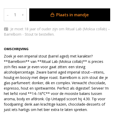
Plaats in mandje
–
+
Je moet 18 jaar of ouder zijn om Ritual Lab (Moksa collab) –
Barrelborn - Stout te bestellen.
OMSCHRIJVING
Zoek je een imperial stout (barrel aged) met karakter?
**Barrelborn** van **Ritual Lab (Moksa collab)** is precies
zo’n fles waar je even voor gaat zitten: een stevig
alcoholpercentage. Zware barrel aged imperial stout—intens,
houtig en boozy met diepe roast. Barrelborn is zo’n stout die je
glas parfumeert: donker, dik en complex. Verwacht chocolade,
espresso, hout en spiritwarmte. Perfect als digestief. Serveer ‘m
het liefst rond **14–16°C** voor de mooiste balans tussen
aroma, body en afdronk. Op Untappd scoort hij 4.30. Tip voor
foodpairing: denk aan krachtige kazen, chocolade-desserts of
juist iets hartigs om het bier extra te laten spreken.