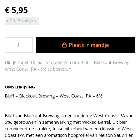
€ 5,95
+
€ 0,15 statiegeld
Plaats in mandje
–
+
Je moet 18 jaar of ouder zijn om Bluff - Blackout Brewing -
West Coast IPA - 6% te bestellen.
OMSCHRIJVING
Bluff – Blackout Brewing – West Coast IPA – 6%
Bluff van Blackout Brewing is een moderne West Coast IPA van
6%, gebrouwen in samenwerking met Wicked Barrel. Dit bier
combineert de strakke, frisse bitterheid van een klassieke West
Coast IPA met een aromatisch hopprofiel van Nelson Sauvin en