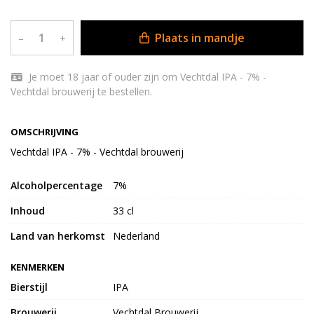
Plaats in mandje
–
+
Je moet 18 jaar of ouder zijn om Vechtdal IPA - 7% -
Vechtdal brouwerij te bestellen.
OMSCHRIJVING
Vechtdal IPA - 7% - Vechtdal brouwerij
Alcoholpercentage
7%
Inhoud
33 cl
Land van herkomst
Nederland
KENMERKEN
Bierstijl
IPA
Brouwerij
Vechtdal Brouwerij