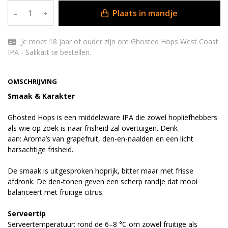
Plaats in mandje
–
+
Je moet 18 jaar of ouder zijn om Ghosted Hops West Coast
IPA - Salikatt te bestellen.
OMSCHRIJVING
Smaak & Karakter
Ghosted Hops is een middelzware IPA die zowel hopliefhebbers
als wie op zoek is naar frisheid zal overtuigen. Denk
aan: Aroma’s van grapefruit, den-en-naalden en een licht
harsachtige frisheid.
De smaak is uitgesproken hoprijk, bitter maar met frisse
afdronk. De den-tonen geven een scherp randje dat mooi
balanceert met fruitige citrus.
Serveertip
Serveertemperatuur: rond de 6–8 °C om zowel fruitige als