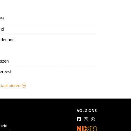
2%
 cl
derland
izen
ereest
ciaal bieren
VOLG ONS
gheid