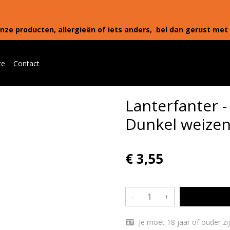
nze producten, allergieën of iets anders, bel dan gerust met 
te
Contact
Lanterfanter -
Dunkel weizen
€ 3,55
–
+
Je moet 18 jaar of ouder zijn om Lanterfanter - Brouwerij Avereest - Dunkel