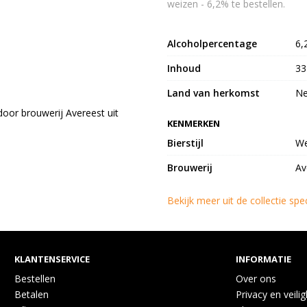
weizen - 6,2% te bestellen.
Alcoholpercentage
6,
Inhoud
33
Land van herkomst
Ne
oor brouwerij Avereest uit
KENMERKEN
Bierstijl
We
Brouwerij
Av
Bekijk meer uit de collectie spe
KLANTENSERVICE
INFORMATIE
Bestellen
Over ons
Betalen
Privacy en veili