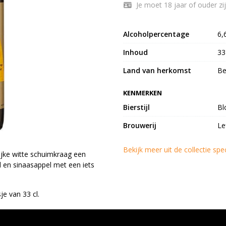
Je moet 18 jaar of ouder zij
Alcoholpercentage
6,
Inhoud
33
Land van herkomst
Be
KENMERKEN
Bierstijl
Bl
Brouwerij
Le
Bekijk meer uit de collectie spe
ijke witte schuimkraag een
d en sinaasappel met een iets
je van 33 cl.