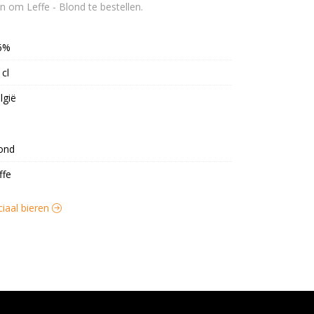
n om Leffe - Blond te bestellen.
6%
 cl
lgië
ond
ffe
ciaal bieren