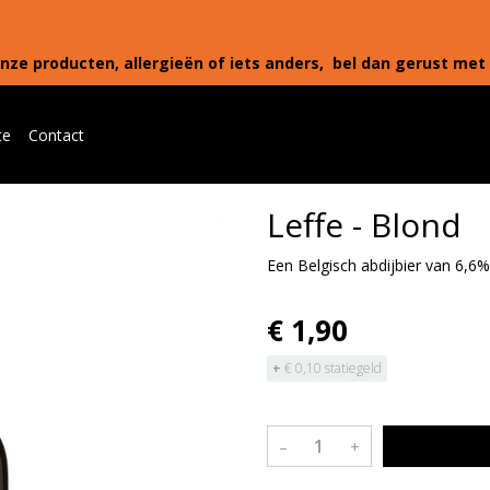
nze producten, allergieën of iets anders, bel dan gerust met 
te
Contact
Leffe - Blond
Een Belgisch abdijbier van 6,6% 
€ 1,90
+
€ 0,10 statiegeld
–
+