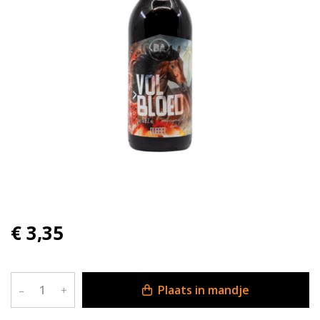
€ 3,35
Plaats in mandje
–
+