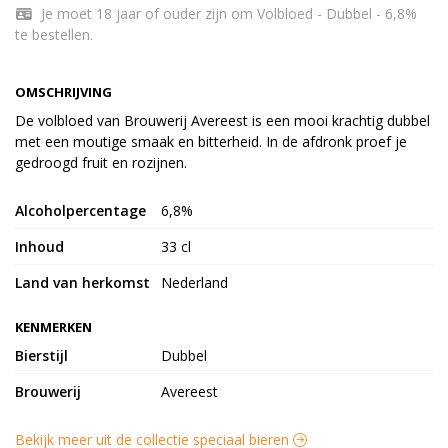
Je moet 18 jaar of ouder zijn om Volbloed - Dubbel - 6,8%
te bestellen.
OMSCHRIJVING
De volbloed van Brouwerij Avereest is een mooi krachtig dubbel
met een moutige smaak en bitterheid. In de afdronk proef je
gedroogd fruit en rozijnen.
Alcoholpercentage
6,8%
Inhoud
33 cl
Land van herkomst
Nederland
KENMERKEN
Bierstijl
Dubbel
Brouwerij
Avereest
Bekijk meer uit de collectie speciaal bieren