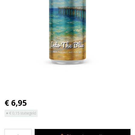
€ 6,95
+
€ 0,15 statiegeld