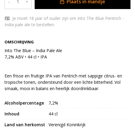
Plaats in mandje
–
+
Je moet 18 jaar of ouder zijn om Into The Blue Pentrich -
India pale ale te bestellen.
OMSCHRIJVING
Into The Blue – India Pale Ale
7,2% ABV • 44 cl • IPA
Een frisse en fruitige IPA van Pentrich met sappige citrus- en
tropische tonen, ondersteund door een lichte bitterheid. Vol
smaak, mooi in balans en heerlijk doordrinkbaar.
Alcoholpercentage
7,2%
Inhoud
44 cl
Land van herkomst
Verenigd Koninkrijk