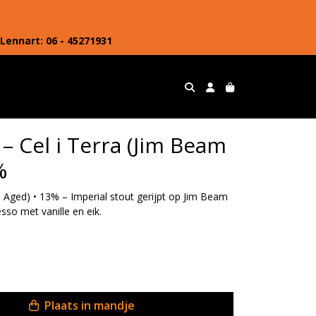
Lennart: 06 - 45271931
– Cel i Terra (Jim Beam
%
l Aged) • 13% – Imperial stout gerijpt op Jim Beam
so met vanille en eik.
Plaats in mandje