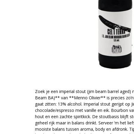
Zoek je een imperial stout (jim beam barrel aged) m
Beam BA)** van **Menno Olivier** is precies zo’n 
gaat zitten: 13% alcohol. Imperial stout gerijpt o
chocolade/espresso met vanille en eik. Bourbon vat
hout en een zachte spiritkick. De stoutbasis blijft 
geheel rijk maar in balans drinkt. Serveer ‘m het l
mooiste balans tussen aroma, body en afdronk. Tip