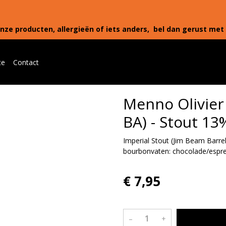
nze producten, allergieën of iets anders, bel dan gerust met 
te
Contact
Menno Olivier 
BA) - Stout 13
Imperial Stout (Jim Beam Barre
bourbonvaten: chocolade/espres
€ 7,95
–
+