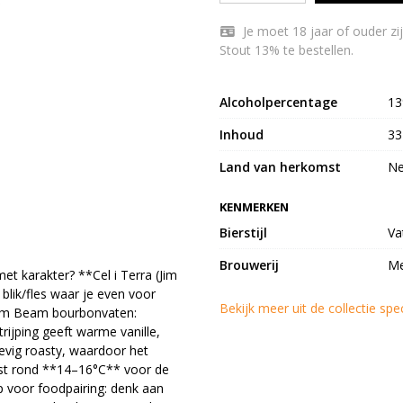
Je moet 18 jaar of ouder zijn om Menno Olivier – Cel i Terra (Jim Beam BA) -
Stout 13% te bestellen.
Alcoholpercentage
1
Inhoud
33
Land van herkomst
Ne
KENMERKEN
Bierstijl
Va
Brouwerij
Me
et karakter? **Cel i Terra (Jim
blik/fles waar je even voor
Bekijk meer uit de collectie spe
p Jim Beam bourbonvaten:
rijping geeft warme vanille,
stevig roasty, waardoor het
iefst rond **14–16°C** voor de
 voor foodpairing: denk aan