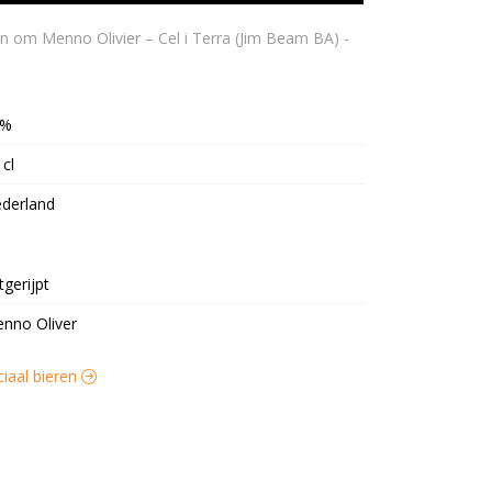
3%
 cl
derland
tgerijpt
nno Oliver
ciaal bieren