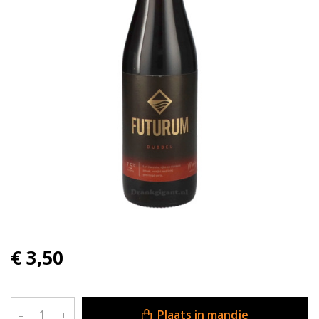
€ 3,50
Plaats in mandje
–
+