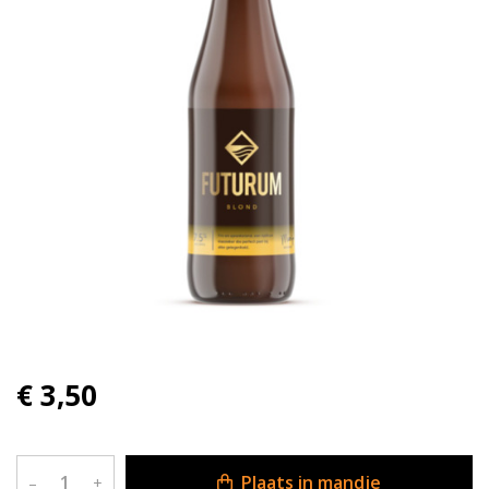
€ 3,50
Plaats in mandje
–
+