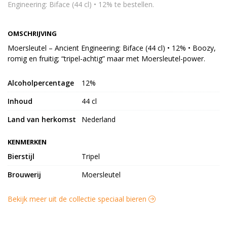
Engineering: Biface (44 cl) • 12% te bestellen.
OMSCHRIJVING
Moersleutel – Ancient Engineering: Biface (44 cl) • 12% • Boozy,
romig en fruitig; “tripel-achtig” maar met Moersleutel-power.
Alcoholpercentage
12%
Inhoud
44 cl
Land van herkomst
Nederland
KENMERKEN
Bierstijl
Tripel
Brouwerij
Moersleutel
Bekijk meer uit de collectie speciaal bieren