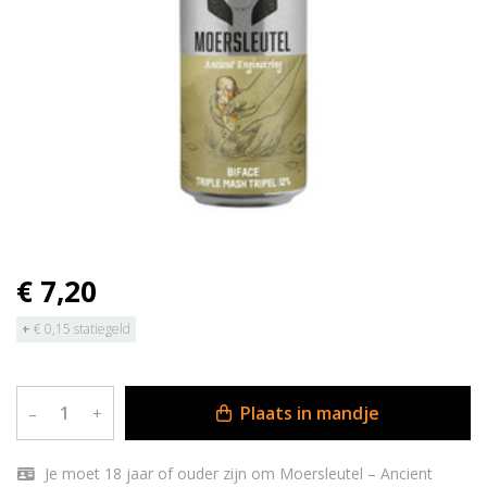
€ 7,20
+
€ 0,15 statiegeld
Plaats in mandje
–
+
Je moet 18 jaar of ouder zijn om Moersleutel – Ancient