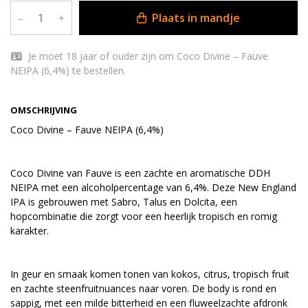
Plaats in mandje
–
+
Je moet 18 jaar of ouder zijn om Coco Divine – Fauve
NEIPA (6,4%) te bestellen.
OMSCHRIJVING
Coco Divine – Fauve NEIPA (6,4%)
Coco Divine van Fauve is een zachte en aromatische DDH
NEIPA met een alcoholpercentage van 6,4%. Deze New England
IPA is gebrouwen met Sabro, Talus en Dolcita, een
hopcombinatie die zorgt voor een heerlijk tropisch en romig
karakter.
In geur en smaak komen tonen van kokos, citrus, tropisch fruit
en zachte steenfruitnuances naar voren. De body is rond en
sappig, met een milde bitterheid en een fluweelzachte afdronk