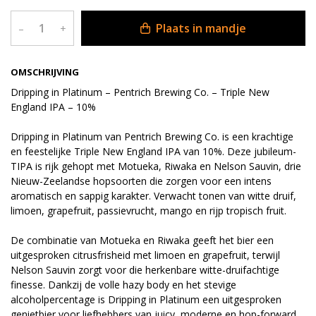
Plaats in mandje
–
+
OMSCHRIJVING
Dripping in Platinum – Pentrich Brewing Co. – Triple New
England IPA – 10%
Dripping in Platinum van Pentrich Brewing Co. is een krachtige
en feestelijke Triple New England IPA van 10%. Deze jubileum-
TIPA is rijk gehopt met Motueka, Riwaka en Nelson Sauvin, drie
Nieuw-Zeelandse hopsoorten die zorgen voor een intens
aromatisch en sappig karakter. Verwacht tonen van witte druif,
limoen, grapefruit, passievrucht, mango en rijp tropisch fruit.
De combinatie van Motueka en Riwaka geeft het bier een
uitgesproken citrusfrisheid met limoen en grapefruit, terwijl
Nelson Sauvin zorgt voor die herkenbare witte-druifachtige
finesse. Dankzij de volle hazy body en het stevige
alcoholpercentage is Dripping in Platinum een uitgesproken
genietbier voor liefhebbers van juicy, moderne en hop-forward