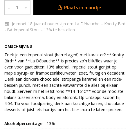
Plaats in mandje
–
+
Je moet 18 jaar of ouder zijn om La Débauche – Knotty Bird
- BA Imperial Stout - 13% te bestellen.
OMSCHRIJVING
Zoek je een imperial stout (barrel aged) met karakter? **Knotty
Bird** van **La Débauche** is precies zo’n blik/fles waar je
even voor gaat zitten: 13% alcohol. Imperial stout gerijpt op
maple syrup- en frambozenlikeurvaten: zoet, fruitig en decadent.
Denk aan donkere chocolade, stroperige karamel en een rode-
bessen punch, met een zachte vatwarmte die alles bij elkaar
houdt. Serveer ‘m het liefst rond **14–16°C** voor de mooiste
balans tussen aroma, body en afdronk. Op Untappd scoort hij
4.04. Tip voor foodpairing: denk aan krachtige kazen, chocolade-
desserts of juist iets hartigs om het bier extra te laten spreken.
Alcoholpercentage
13%