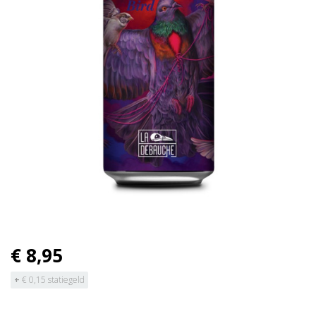
€ 8,95
+
€ 0,15 statiegeld