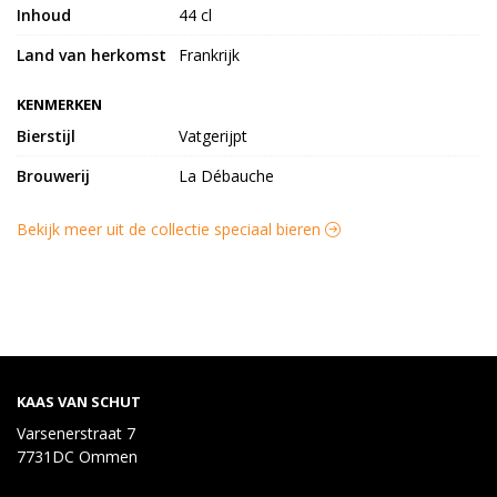
Inhoud
44 cl
Land van herkomst
Frankrijk
KENMERKEN
Bierstijl
Vatgerijpt
Brouwerij
La Débauche
Bekijk meer uit de collectie speciaal bieren
KAAS VAN SCHUT
Varsenerstraat 7
7731DC Ommen