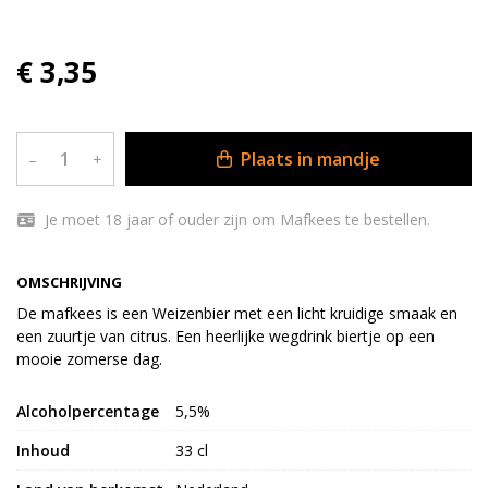
€ 3,35
Plaats in mandje
–
+
Je moet 18 jaar of ouder zijn om Mafkees te bestellen.
OMSCHRIJVING
De mafkees is een Weizenbier met een licht kruidige smaak en
een zuurtje van citrus. Een heerlijke wegdrink biertje op een
mooie zomerse dag.
Alcoholpercentage
5,5%
Inhoud
33 cl