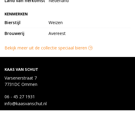
Land van herkomst
Nederland
KENMERKEN
Bierstijl
Weizen
Brouwerij
Avereest
Bekijk meer uit de collectie speciaal bieren
KAAS VAN SCHUT
Varsenerstraat 7
7731DC Ommen
06 - 45 27 1931
info@kaasvanschut.nl
KLANTENSERVICE
Bestellen
Betalen