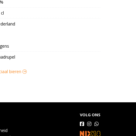
0%
 cl
derland
gens
adrupel
ciaal bieren
VOLG ONS
gheid