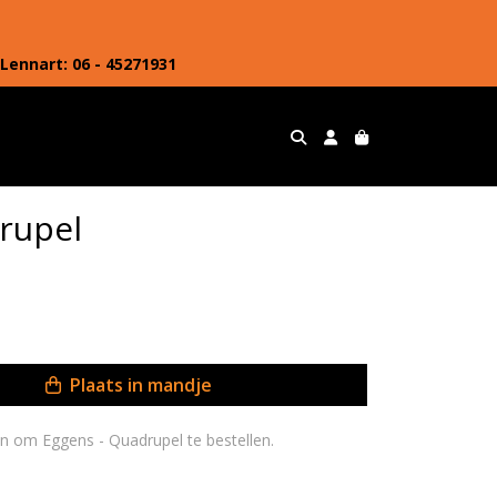
Lennart: 06 - 45271931
rupel
Plaats in mandje
Je moet 18 jaar of ouder zijn om Eggens - Quadrupel te bestellen.