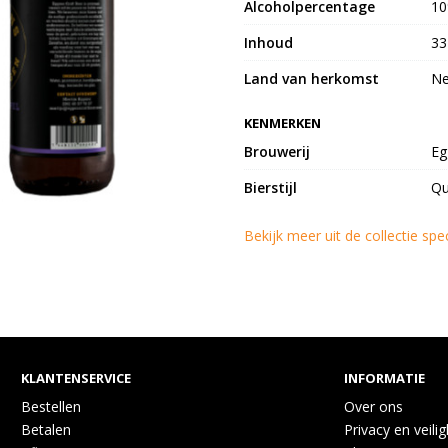
Alcoholpercentage
1
Inhoud
33
Land van herkomst
Ne
KENMERKEN
Brouwerij
Eg
Bierstijl
Qu
Bekijk meer uit de collectie spe
KLANTENSERVICE
INFORMATIE
Bestellen
Over ons
Betalen
Privacy en veili