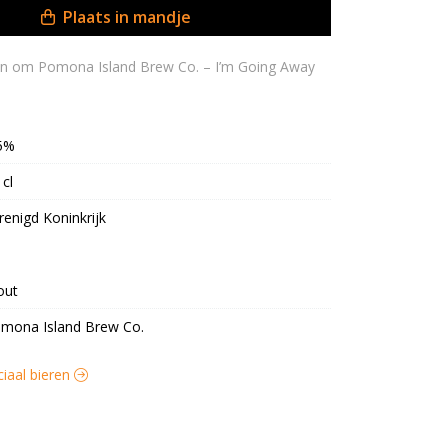
Plaats in mandje
5%
 cl
renigd Koninkrijk
out
mona Island Brew Co.
ciaal bieren