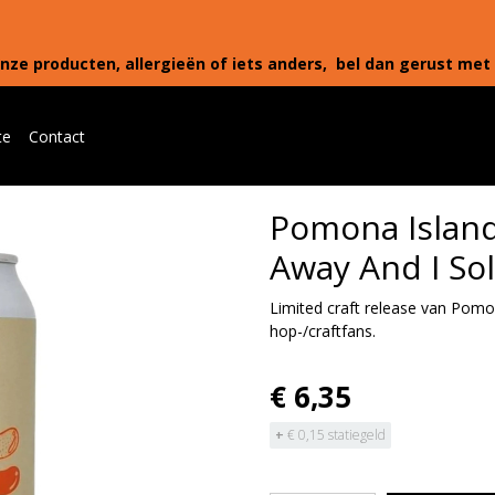
nze producten, allergieën of iets anders, bel dan gerust met 
te
Contact
Pomona Island
Away And I So
Limited craft release van Pom
hop-/craftfans.
€ 6,35
+
€ 0,15 statiegeld