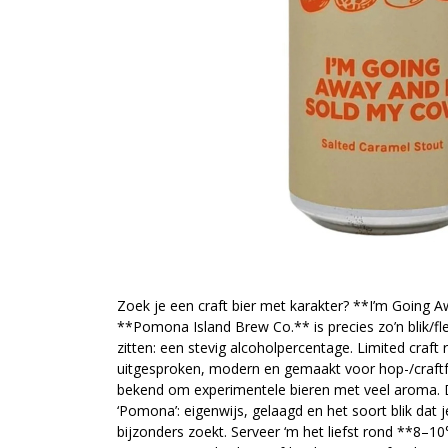
Zoek je een craft bier met karakter? **I’m Going
**Pomona Island Brew Co.** is precies zo’n blik/fl
zitten: een stevig alcoholpercentage. Limited craft
uitgesproken, modern en gemaakt voor hop-/craft
bekend om experimentele bieren met veel aroma. D
‘Pomona’: eigenwijs, gelaagd en het soort blik dat 
bijzonders zoekt. Serveer ‘m het liefst rond **8–