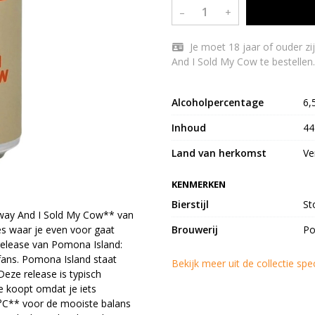
–
+
Je moet 18 jaar of ouder zijn om Pomona Island Brew Co. – I’m Going Away
And I Sold My Cow te bestellen.
Alcoholpercentage
6,
Inhoud
44
Land van herkomst
Ve
KENMERKEN
Bierstijl
St
 Away And I Sold My Cow** van
es waar je even voor gaat
Brouwerij
Po
 release van Pomona Island:
fans. Pomona Island staat
Bekijk meer uit de collectie spe
eze release is typisch
je koopt omdat je iets
10°C** voor de mooiste balans