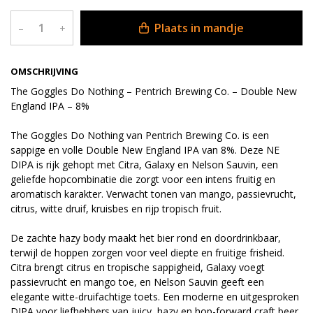
Plaats in mandje
–
+
OMSCHRIJVING
The Goggles Do Nothing – Pentrich Brewing Co. – Double New
England IPA – 8%
The Goggles Do Nothing van Pentrich Brewing Co. is een
sappige en volle Double New England IPA van 8%. Deze NE
DIPA is rijk gehopt met Citra, Galaxy en Nelson Sauvin, een
geliefde hopcombinatie die zorgt voor een intens fruitig en
aromatisch karakter. Verwacht tonen van mango, passievrucht,
citrus, witte druif, kruisbes en rijp tropisch fruit.
De zachte hazy body maakt het bier rond en doordrinkbaar,
terwijl de hoppen zorgen voor veel diepte en fruitige frisheid.
Citra brengt citrus en tropische sappigheid, Galaxy voegt
passievrucht en mango toe, en Nelson Sauvin geeft een
elegante witte-druifachtige toets. Een moderne en uitgesproken
DIPA voor liefhebbers van juicy, hazy en hop-forward craft beer.