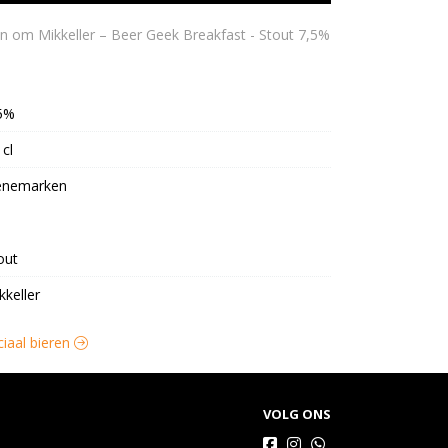
5%
 cl
enemarken
out
kkeller
ciaal bieren
VOLG ONS