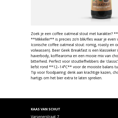
Zoek je een coffee oatmeal stout met karakter? *
**Mikkeller** is precies zo’n blik/fles waar je even 
Iconische coffee oatmeal stout: romig, roasty en on
volwassen). Beer Geek Breakfast is een klassieker i
haverbody, koffiearoma en een mooie mix van cho
bitterheid. Perfect voor stoutliefhebbers die ‘classi
liefst rond **12–14°C** voor de mooiste balans t
Tip voor foodpairing: denk aan krachtige kazen, cho
hartigs om het bier extra te laten spreken.
KAAS VAN SCHUT
Varsenerstraat 7