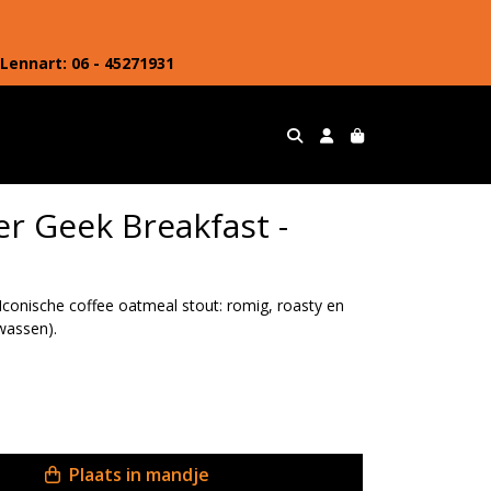
Lennart: 06 - 45271931
er Geek Breakfast -
Iconische coffee oatmeal stout: romig, roasty en
lwassen).
Plaats in mandje