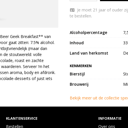
Je moet 21 jaar of ouder zijn om Mikkeller – Beer Geek Breakfast - Stout 7,5%
te bestellen.
Alcoholpercentage
7,
*Beer Geek Breakfast** van
voor gaat zitten: 7.5% alcohol.
Inhoud
33
tbijtvriendelijk (maar dan
Land van herkomst
D
n de stoutwereld: volle
colade, roast en zachte
KENMERKEN
c’ waarderen. Serveer ‘m het
ussen aroma, body en afdronk.
Bierstijl
St
colade-desserts of juist iets
Brouwerij
Mi
Bekijk meer uit de collectie spe
KLANTENSERVICE
INFORMATIE
Bestellen
Over ons