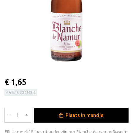
€ 1,65
+
€ 0,10 statiegeld
Plaats in mandje
–
+
Je moet 18 jaar of ouder zijn om Blanche de namur Rose te