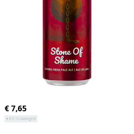
€ 7,65
+
€ 0,15 statiegeld