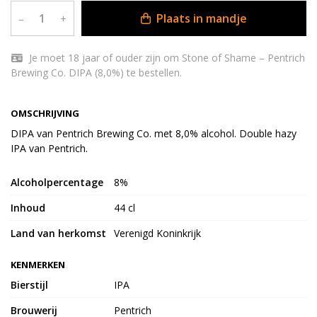
Plaats in mandje
–
+
Je moet 18 jaar of ouder zijn om Stone of Shame – Pentrich
Brewing Co. DIPA (8,0%) te bestellen.
OMSCHRIJVING
DIPA van Pentrich Brewing Co. met 8,0% alcohol. Double hazy
IPA van Pentrich.
Alcoholpercentage
8%
Inhoud
44 cl
Land van herkomst
Verenigd Koninkrijk
KENMERKEN
Bierstijl
IPA
Brouwerij
Pentrich