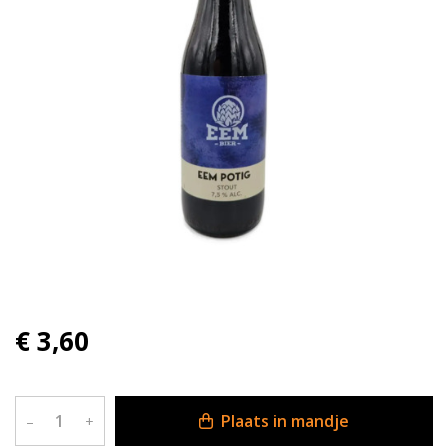
€ 3,60
Plaats in mandje
–
+