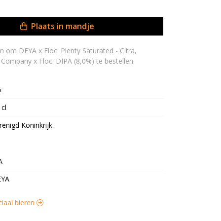
Plaats in mandje
Company x Floc. DIPA (8,0%) te bestellen.
%
 cl
renigd Koninkrijk
A
EYA
ciaal bieren