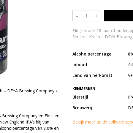
–
+
Je moet 18 jaar of ouder zijn om DEYA x Floc. Plenty Saturated - Citra,
Simcoe, Krush – DEYA Brewing 
Alcoholpercentage
8
Inhoud
44
Land van herkomst
Ve
KENMERKEN
rush – DEYA Brewing Company x
Bierstijl
IP
Brouwerij
D
A Brewing Company en Floc. en
ew England IPA’s blij van
Bekijk meer uit de collectie spe
alcoholpercentage van 8,0% en