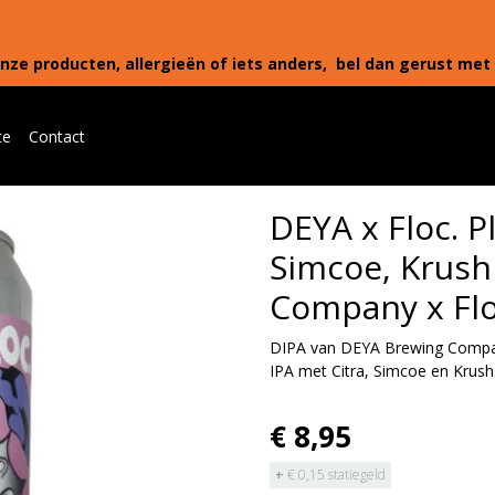
nze producten, allergieën of iets anders, bel dan gerust met 
te
Contact
DEYA x Floc. Pl
Simcoe, Krush
Company x Flo
DIPA van DEYA Brewing Compan
IPA met Citra, Simcoe en Krush
€ 8,95
+
€ 0,15 statiegeld