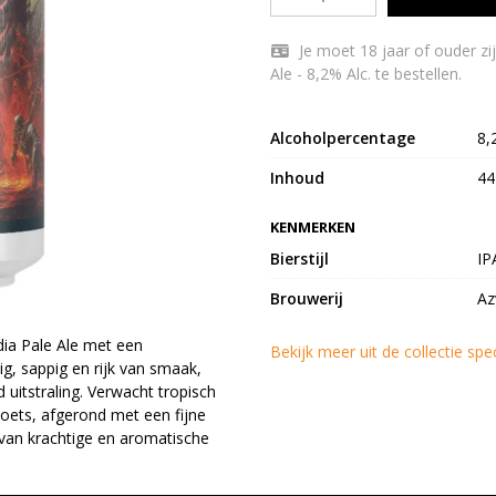
Je moet 18 jaar of ouder zijn om Swedish Buzzsaw Azvex Double India Pale
Ale - 8,2% Alc. te bestellen.
Alcoholpercentage
8,
Inhoud
44
KENMERKEN
Bierstijl
IP
Brouwerij
Az
dia Pale Ale met een
Bekijk meer uit de collectie spe
ig, sappig en rijk van smaak,
itstraling. Verwacht tropisch
 toets, afgerond met een fijne
s van krachtige en aromatische