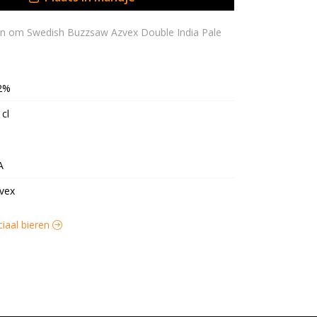
2%
 cl
A
vex
ciaal bieren