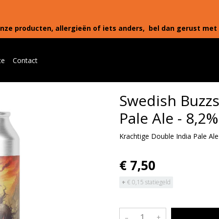
nze producten, allergieën of iets anders, bel dan gerust met 
te
Contact
Swedish Buzzs
Pale Ale - 8,2%
Krachtige Double India Pale Ale
€ 7,50
+
€ 0,15 statiegeld
–
+