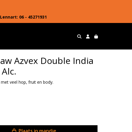
Lennart: 06 - 45271931
aw Azvex Double India
 Alc.
 met veel hop, fruit en body.
Plaats in mandje