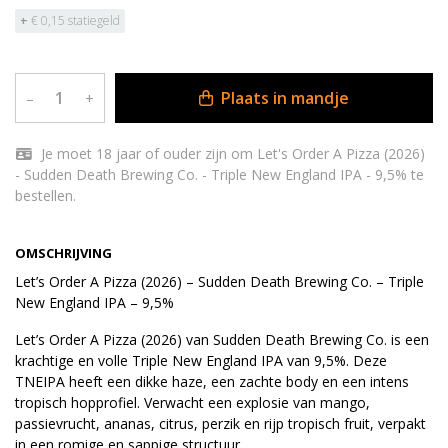
+
€ 0,15 statiegeld
Plaats in mandje
–
+
Je moet 18 jaar of ouder zijn om Let's Order A Pizza (2026)
- Sudden Death Brewing Co. - Triple New England IPA - 9,5% te
bestellen.
OMSCHRIJVING
Let’s Order A Pizza (2026) – Sudden Death Brewing Co. – Triple
New England IPA – 9,5%
Let’s Order A Pizza (2026) van Sudden Death Brewing Co. is een
krachtige en volle Triple New England IPA van 9,5%. Deze
TNEIPA heeft een dikke haze, een zachte body en een intens
tropisch hopprofiel. Verwacht een explosie van mango,
passievrucht, ananas, citrus, perzik en rijp tropisch fruit, verpakt
in een romige en sappige structuur.