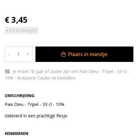
€ 3,45
+
€ 0,50 statiegeld
Plaats in mandje
–
+
Je moet 18 jaar of ouder zijn om Paix Dieu - Tripel - 33 cl -
10% - Brasserie Caulier te bestellen.
OMSCHRIJVING
Paix Dieu - Tripel - 33 cl - 10%
Geleverd in een prachtige flesje.
KENMERKEN