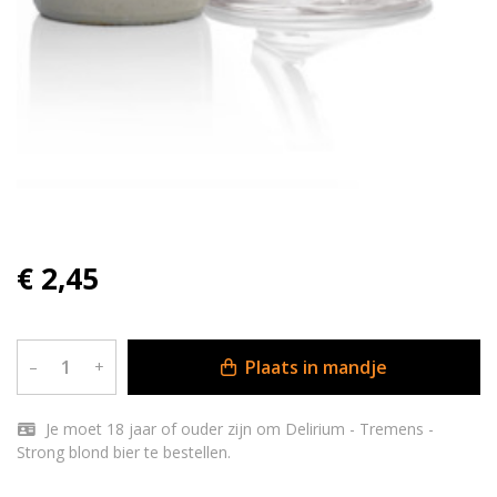
€ 2,45
Plaats in mandje
–
+
Je moet 18 jaar of ouder zijn om Delirium - Tremens -
Strong blond bier te bestellen.