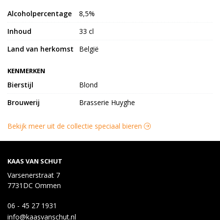
Alcoholpercentage
8,5%
Inhoud
33 cl
Land van herkomst
België
KENMERKEN
Bierstijl
Blond
Brouwerij
Brasserie Huyghe
Bekijk meer uit de collectie speciaal bieren
KAAS VAN SCHUT
Varsenerstraat 7
7731DC Ommen
06 - 45 27 1931
info@kaasvanschut.nl