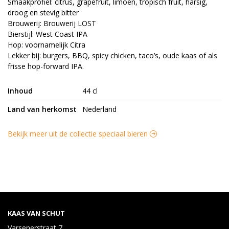
Smaakprofiel: citrus, grapefruit, limoen, tropisch fruit, harsig,
droog en stevig bitter
Brouwerij: Brouwerij LOST
Bierstijl: West Coast IPA
Hop: voornamelijk Citra
Lekker bij: burgers, BBQ, spicy chicken, taco’s, oude kaas of als
frisse hop-forward IPA.
Inhoud
44 cl
Land van herkomst
Nederland
Bekijk meer uit de collectie speciaal bieren
KAAS VAN SCHUT
Varsenerstraat 7