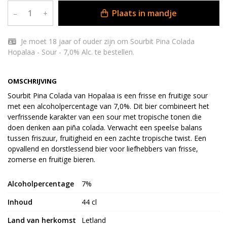
Plaats in mandje
–
+
Je moet 18 jaar of ouder zijn om Sourbit Pina Colada
Hopalaa - Sour - 7,0% Alc. te bestellen.
OMSCHRIJVING
Sourbit Pina Colada van Hopalaa is een frisse en fruitige sour
met een alcoholpercentage van 7,0%. Dit bier combineert het
verfrissende karakter van een sour met tropische tonen die
doen denken aan piña colada. Verwacht een speelse balans
tussen friszuur, fruitigheid en een zachte tropische twist. Een
opvallend en dorstlessend bier voor liefhebbers van frisse,
zomerse en fruitige bieren.
Alcoholpercentage
7%
Inhoud
44 cl
Land van herkomst
Letland