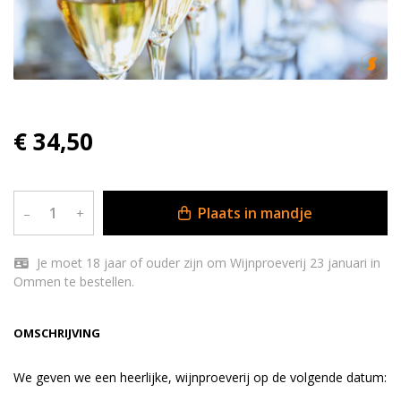
€ 34,50
Plaats in mandje
–
+
Je moet 18 jaar of ouder zijn om Wijnproeverij 23 januari in
Ommen te bestellen.
OMSCHRIJVING
We geven we een heerlijke, wijnproeverij op de volgende datum: