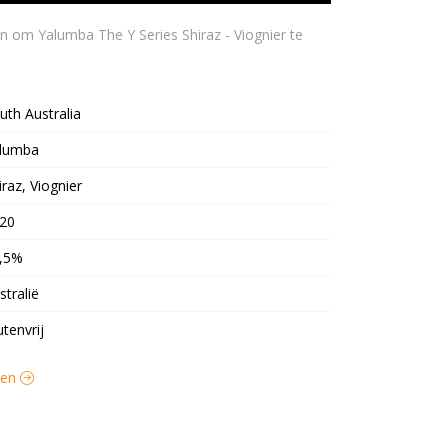
uth Australia
lumba
iraz, Viognier
20
,5%
stralië
utenvrij
jnen