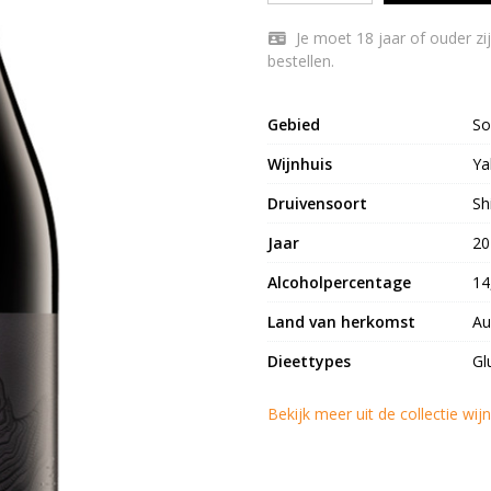
Je moet 18 jaar of ouder zijn om Yalumba The Y Series Shiraz - Viognier te
bestellen.
Gebied
So
Wijnhuis
Ya
Druivensoort
Sh
Jaar
20
Alcoholpercentage
14
Land van herkomst
Au
Dieettypes
Gl
Bekijk meer uit de collectie wi