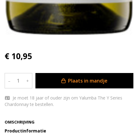
€ 10,95
Plaats in mandje
–
+
Je moet 18 jaar of ouder zijn om Yalumba The Y Series
Chardonnay te bestellen.
OMSCHRIJVING
Productinformatie