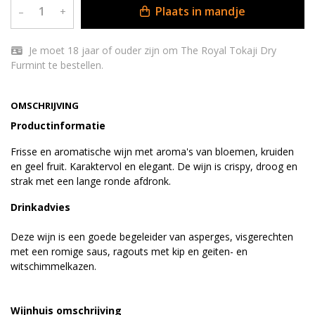
Plaats in mandje
–
+
Je moet 18 jaar of ouder zijn om The Royal Tokaji Dry
Furmint te bestellen.
OMSCHRIJVING
Productinformatie
Frisse en aromatische wijn met aroma's van bloemen, kruiden
en geel fruit. Karaktervol en elegant. De wijn is crispy, droog en
strak met een lange ronde afdronk.
Drinkadvies
Deze wijn is een goede begeleider van asperges, visgerechten
met een romige saus, ragouts met kip en geiten- en
witschimmelkazen.
Wijnhuis omschrijving