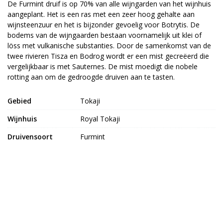
De Furmint druif is op 70% van alle wijngarden van het wijnhuis
aangeplant. Het is een ras met een zeer hoog gehalte aan
wijnsteenzuur en het is bijzonder gevoelig voor Botrytis. De
bodems van de wijngaarden bestaan voornamelijk uit klei of
löss met vulkanische substanties. Door de samenkomst van de
twee rivieren Tisza en Bodrog wordt er een mist gecreëerd die
vergelijkbaar is met Sauternes. De mist moedigt die nobele
rotting aan om de gedroogde druiven aan te tasten.
Gebied
Tokaji
Wijnhuis
Royal Tokaji
Druivensoort
Furmint
Alcoholpercentage
13%
Dieettypes
Glutenvrij
Bekijk meer uit de collectie wijnen