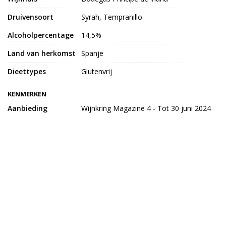
Druivensoort
Syrah, Tempranillo
Alcoholpercentage
14,5%
Land van herkomst
Spanje
Dieettypes
Glutenvrij
KENMERKEN
Aanbieding
Wijnkring Magazine 4 - Tot 30 juni 2024
Bekijk meer uit de collectie wijnen
KAAS VAN SCHUT
Varsenerstraat 7
7731DC Ommen
06 - 45 27 1931
info@kaasvanschut.nl