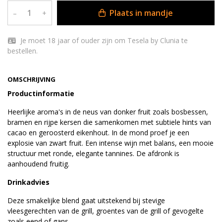
Plaats in mandje
–
+
Je moet 18 jaar of ouder zijn om Tesela by Clunia te
bestellen.
OMSCHRIJVING
Productinformatie
Heerlijke aroma's in de neus van donker fruit zoals bosbessen,
bramen en rijpe kersen die samenkomen met subtiele hints van
cacao en geroosterd eikenhout. In de mond proef je een
explosie van zwart fruit. Een intense wijn met balans, een mooie
structuur met ronde, elegante tannines. De afdronk is
aanhoudend fruitig.
Drinkadvies
Deze smakelijke blend gaat uitstekend bij stevige
vleesgerechten van de grill, groentes van de grill of gevogelte
zoals eend of gans.