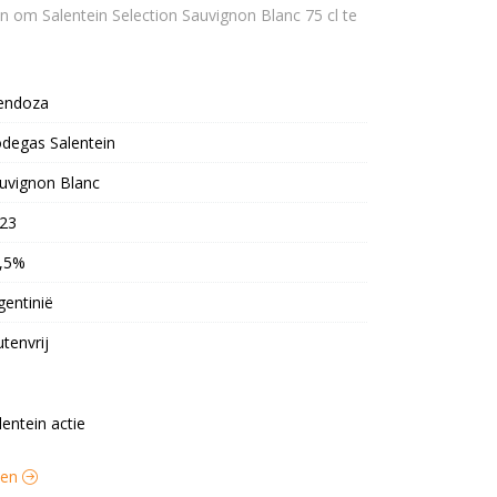
endoza
degas Salentein
uvignon Blanc
23
,5%
gentinië
utenvrij
lentein actie
jnen