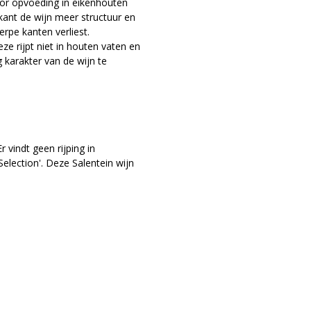
oor opvoeding in eikenhouten
 kant de wijn meer structuur en
rpe kanten verliest.
ze rijpt niet in houten vaten en
ig karakter van de wijn te
r vindt geen rijping in
Selection'. Deze Salentein wijn
maanden, wat de wijn zijn florale
nauwkeurig gewerkt om te
de wijnkelder aankomen,
 nacht geoogst.
, Tunuyán, Mendoza, 1300 meter
steente, wat een perfecte