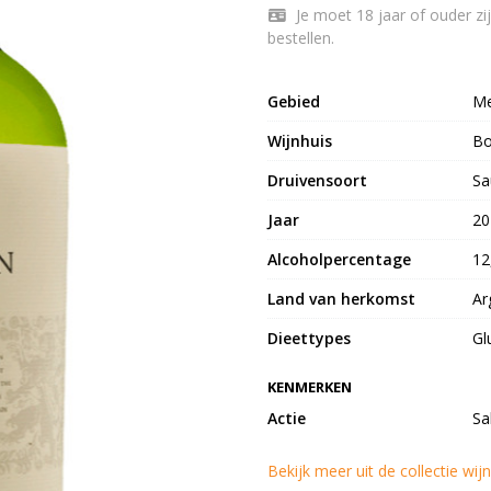
Je moet 18 jaar of ouder zijn om Salentein Selection Sauvignon Blanc 75 cl te
bestellen.
Gebied
M
Wijnhuis
Bo
Druivensoort
Sa
Jaar
20
Alcoholpercentage
12
Land van herkomst
Ar
Dieettypes
Gl
KENMERKEN
Actie
Sa
Bekijk meer uit de collectie wi