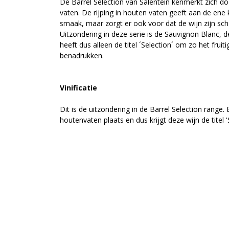
De Barrel Selection van Salentein kenmerkt zich d
vaten. De rijping in houten vaten geeft aan de ene
smaak, maar zorgt er ook voor dat de wijn zijn sche
Uitzondering in deze serie is de Sauvignon Blanc, de
heeft dus alleen de titel ´Selection´ om zo het fruit
benadrukken.
Vinificatie
Dit is de uitzondering in de Barrel Selection range. E
houtenvaten plaats en dus krijgt deze wijn de titel '
krijgt wel een rijping op zijn eigen gist (lie) van 3 
toets geeft. Voor de Sauvignon Blanc wordt heel 
voorkomen dat de druiven oxideren voordat ze in 
daarom worden de druiven ook in de koelte van de
Herkomst
De wijngaarden zijn gelegen in Alto Valle de Uco
boven de zeespiegel. De bodem bestaat uit grof ge