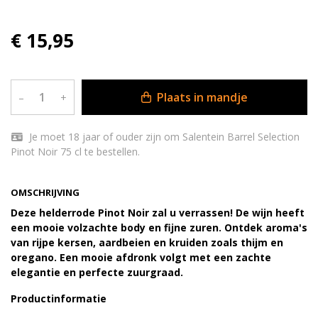
€ 15,95
Plaats in mandje
–
+
Je moet 18 jaar of ouder zijn om Salentein Barrel Selection
Pinot Noir 75 cl te bestellen.
OMSCHRIJVING
Deze helderrode Pinot Noir zal u verrassen! De wijn heeft
een mooie volzachte body en fijne zuren. Ontdek aroma's
van rijpe kersen, aardbeien en kruiden zoals thijm en
oregano. Een mooie afdronk volgt met een zachte
elegantie en perfecte zuurgraad.
Productinformatie