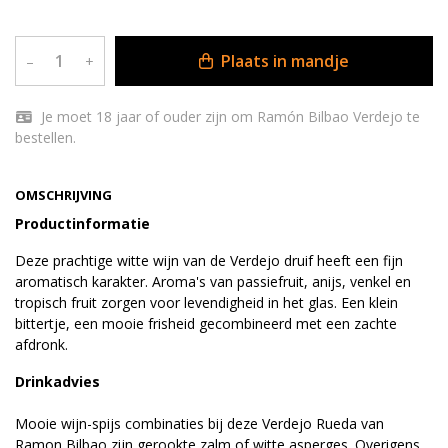
Plaats in mandje
–
+
Je moet 18 jaar of ouder zijn om Ramón Bilbao Verdejo te
bestellen.
OMSCHRIJVING
Productinformatie
Deze prachtige witte wijn van de Verdejo druif heeft een fijn
aromatisch karakter. Aroma's van passiefruit, anijs, venkel en
tropisch fruit zorgen voor levendigheid in het glas. Een klein
bittertje, een mooie frisheid gecombineerd met een zachte
afdronk.
Drinkadvies
Mooie wijn-spijs combinaties bij deze Verdejo Rueda van
Ramon Bilbao zijn gerookte zalm of witte asperges. Overigens