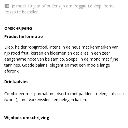
Je moet 18 jaar of ouder zijn om Poggio Le Volpi Roma
Rosso te bestellen.
OMSCHRIJVING
Productinformatie
Diep, helder robijnrood. Intens in de neus met kenmerken van
rijp rood fruit, kersen en bloemen en dat alles in een zeer
aangename noot van balsamico. Soepel in de mond met fijne
tannines. Goede balans, elegant en met een mooie lange
afdronk.
Drinkadvies
Combineer met parmaham, risotto met paddenstoelen, salsiccia
(worst), lam, varkensvlees en belegen kazen.
Wijnhuis omschrijving