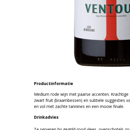
Productinformatie
Medium rode wijn met paarse accenten. Krachtig
zwart fruit (braambessen) en subtiele suggesties van
en vol met zachte tannines en een mooie finale.
Drinkadvies
Te serveren bij gegrild rood vlees, ovenschotels zo