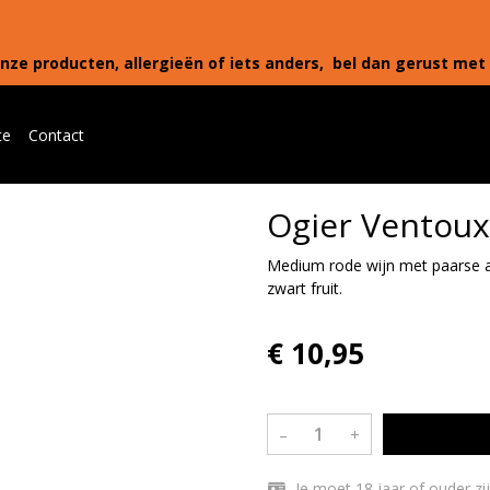
nze producten, allergieën of iets anders, bel dan gerust met 
te
Contact
Ogier Ventoux
Medium rode wijn met paarse 
zwart fruit.
€ 10,95
–
+
Je moet 18 jaar of ouder zi