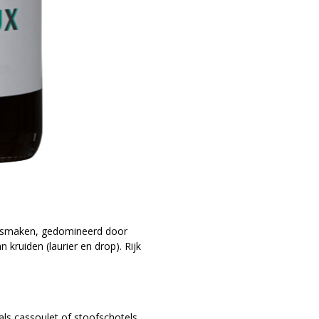
e smaken, gedomineerd door
 kruiden (laurier en drop). Rijk
als cassoulet of stoofschotels