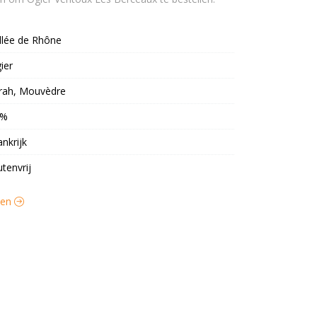
llée de Rhône
ier
rah, Mouvèdre
3%
ankrijk
utenvrij
jnen