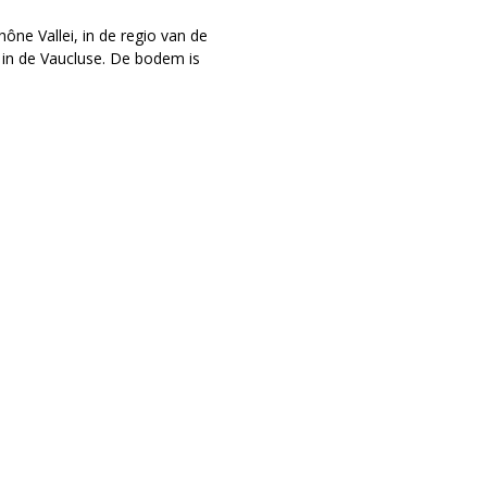
ône Vallei, in de regio van de
 in de Vaucluse. De bodem is
werden verschillende
ige know-how op wijnbouw
jl. De kelders, waarin men de
in de 20ste Eeuw in
rgrootste appellations van de
du-Pape.
KLANTENSERVICE
INFORMATIE
Bestellen
Over ons
Betalen
Privacy en veili