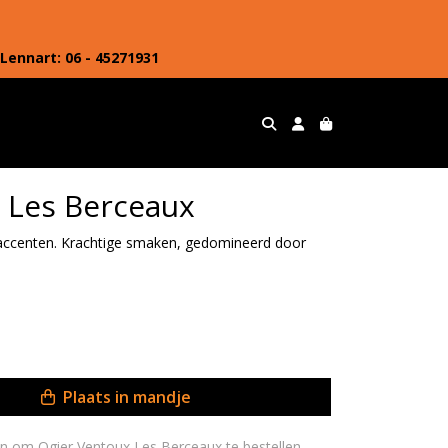
Lennart: 06 - 45271931
 Les Berceaux
accenten. Krachtige smaken, gedomineerd door
Plaats in mandje
jn om Ogier Ventoux Les Berceaux te bestellen.