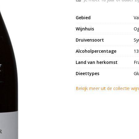
Gebied
Va
Wijnhuis
Og
Druivensoort
Sy
Alcoholpercentage
1
Land van herkomst
Fr
Dieettypes
Gl
Bekijk meer uit de collectie wi