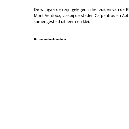
De wijngaarden zijn gelegen in het zuiden van de Rh
Mont Ventoux, vlakbij de steden Carpentras en Apt
samengesteld uit leem en klei.
Bijzonderheden
Vanaf 1948 legt Ogier zich toe op de wijnbouw. Er 
wijngaarden verworven, die zorgden voor de nod
gebied. De prachtige gebouwen zijn in Romeinse sti
wijnen produceert en laat rijpen, werden gebouwd 
Châteauneuf-du-Pape. Vandaag levert Ogier de alle
Rhône Vallei en is toonaangevend in Châteauneuf-
Druivenras(sen): Syrah, Mourvèdre
KAAS VAN SCHUT
Varsenerstraat 7
7731DC Ommen