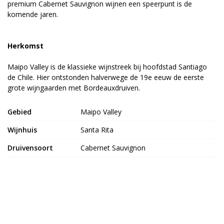
premium Cabernet Sauvignon wijnen een speerpunt is de
komende jaren.
Herkomst
Maipo Valley is de klassieke wijnstreek bij hoofdstad Santiago
de Chile. Hier ontstonden halverwege de 19e eeuw de eerste
grote wijngaarden met Bordeauxdruiven.
Gebied
Maipo Valley
Wijnhuis
Santa Rita
Druivensoort
Cabernet Sauvignon
Alcoholpercentage
13,5%
Land van herkomst
Chili
Dieettypes
Glutenvrij