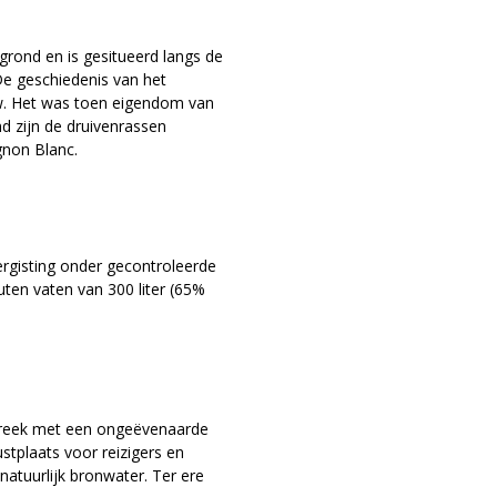
grond en is gesitueerd langs de
De geschiedenis van het
uw. Het was toen eigendom van
nd zijn de druivenrassen
gnon Blanc.
rgisting onder gecontroleerde
ten vaten van 300 liter (65%
streek met een ongeëvenaarde
ustplaats voor reizigers en
atuurlijk bronwater. Ter ere