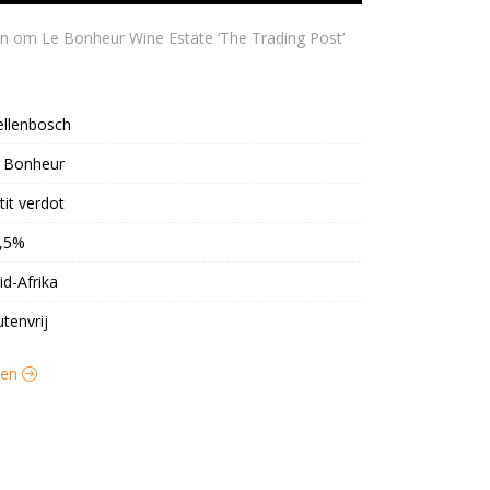
ellenbosch
 Bonheur
tit verdot
,5%
id-Afrika
utenvrij
jnen