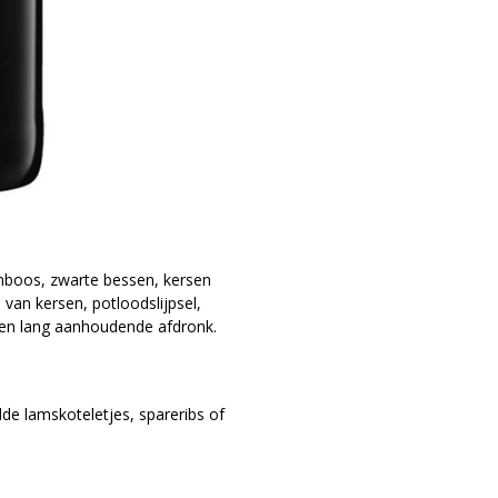
amboos, zwarte bessen, kersen
an kersen, potloodslijpsel,
 een lang aanhoudende afdronk.
ilde lamskoteletjes, spareribs of