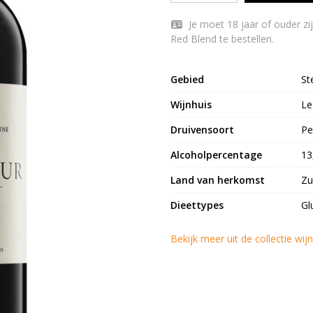
Je moet 18 jaar of ouder zijn om Le Bonheur Wine Estate ‘The Trading Post’
Red Blend te bestellen.
Gebied
St
Wijnhuis
Le
Druivensoort
Pe
Alcoholpercentage
13
Land van herkomst
Zu
Dieettypes
Gl
Bekijk meer uit de collectie wi