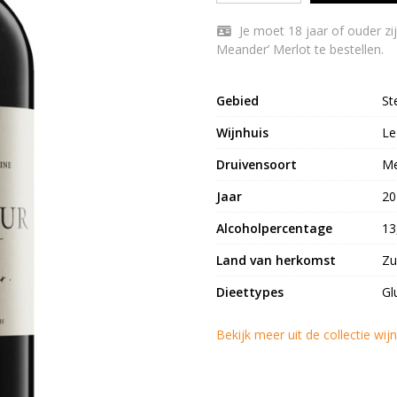
Je moet 18 jaar of ouder zijn om Le Bonheur Wine Estate ‘The Manor
Meander’ Merlot te bestellen.
Gebied
St
Wijnhuis
Le
Druivensoort
Me
Jaar
20
Alcoholpercentage
13
Land van herkomst
Zu
Dieettypes
Gl
Bekijk meer uit de collectie wi