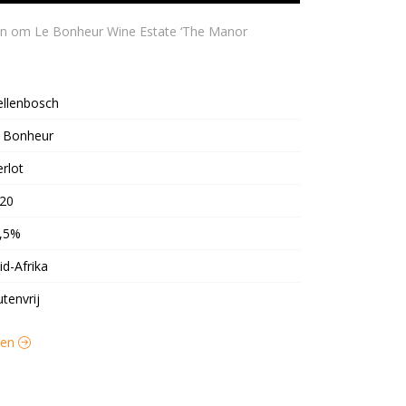
ellenbosch
 Bonheur
rlot
20
,5%
id-Afrika
utenvrij
jnen