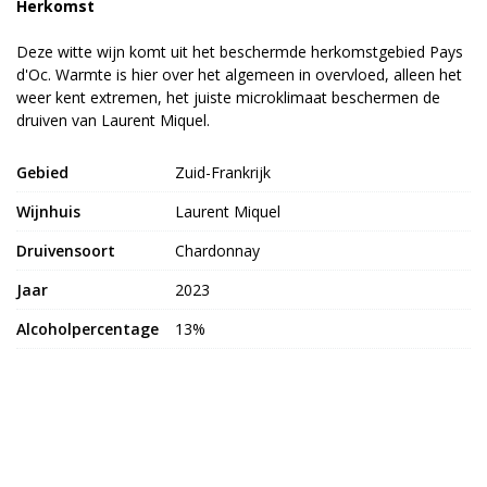
Herkomst
Deze witte wijn komt uit het beschermde herkomstgebied Pays
d'Oc. Warmte is hier over het algemeen in overvloed, alleen het
weer kent extremen, het juiste microklimaat beschermen de
druiven van Laurent Miquel.
Gebied
Zuid-Frankrijk
Wijnhuis
Laurent Miquel
Druivensoort
Chardonnay
Jaar
2023
Alcoholpercentage
13%
Land van herkomst
Frankrijk
Dieettypes
Glutenvrij
Bekijk meer uit de collectie wijnen