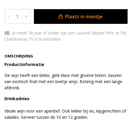
Plaats in mandje
–
+
Je moet 18 jaar of ouder zijn om Laurent Miquel Père et Fils
Chardonnay 75 cl te bestellen.
OMSCHRIJVING
Productinformatie
De wijn heeft een bleke, gele kleur met groene tinten. Geuren
van exotisch fruit met een beetje anijs. Boterig met een lange
afdronk.
Drinkadvies
Ideale wijn voor een aperitief. Ook lekker bij vis, kipgerechten of
salades. Serveer tussen de 10 en 12 graden.