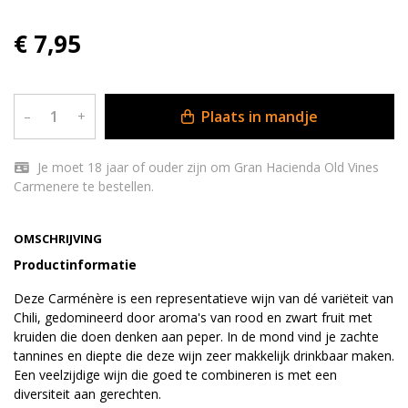
€ 7,95
Plaats in mandje
–
+
Je moet 18 jaar of ouder zijn om Gran Hacienda Old Vines
Carmenere te bestellen.
OMSCHRIJVING
Productinformatie
Deze Carménère is een representatieve wijn van dé variëteit van
Chili, gedomineerd door aroma's van rood en zwart fruit met
kruiden die doen denken aan peper. In de mond vind je zachte
tannines en diepte die deze wijn zeer makkelijk drinkbaar maken.
Een veelzijdige wijn die goed te combineren is met een
diversiteit aan gerechten.