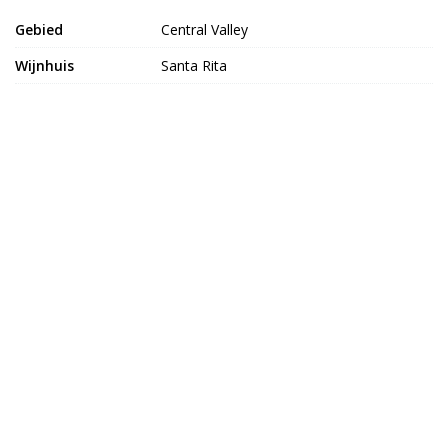
Gebied
Central Valley
Wijnhuis
Santa Rita
Druivensoort
Carmenere
Alcoholpercentage
13%
Land van herkomst
Chili
Dieettypes
Glutenvrij
Bekijk meer uit de collectie wijnen
KAAS VAN SCHUT
Varsenerstraat 7
7731DC Ommen
06 - 45 27 1931
info@kaasvanschut.nl