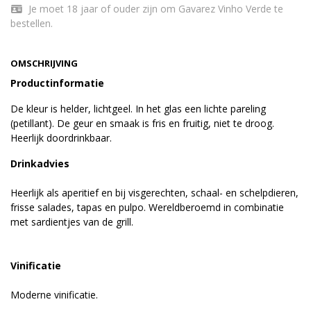
Je moet 18 jaar of ouder zijn om Gavarez Vinho Verde te
bestellen.
OMSCHRIJVING
Productinformatie
De kleur is helder, lichtgeel. In het glas een lichte pareling
(petillant). De geur en smaak is fris en fruitig, niet te droog.
Heerlijk doordrinkbaar.
Drinkadvies
Heerlijk als aperitief en bij visgerechten, schaal- en schelpdieren,
frisse salades, tapas en pulpo. Wereldberoemd in combinatie
met sardientjes van de grill.
Vinificatie
Moderne vinificatie.