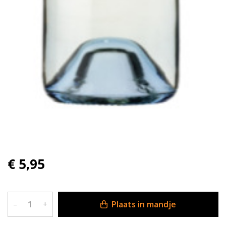
€ 5,95
Plaats in mandje
–
+