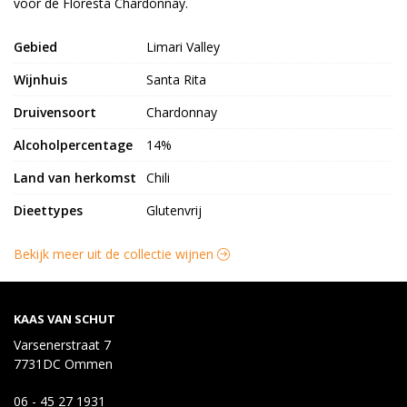
voor de Floresta Chardonnay.
Gebied
Limari Valley
Wijnhuis
Santa Rita
Druivensoort
Chardonnay
Alcoholpercentage
14%
Land van herkomst
Chili
Dieettypes
Glutenvrij
Bekijk meer uit de collectie wijnen
KAAS VAN SCHUT
Varsenerstraat 7
7731DC Ommen
06 - 45 27 1931