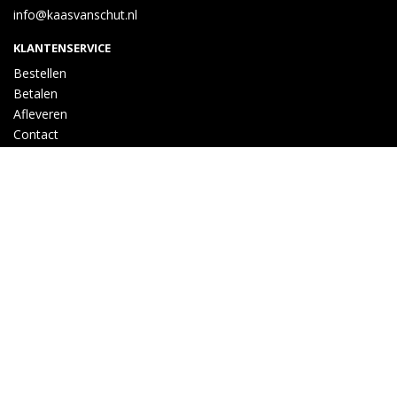
info@kaasvanschut.nl
KLANTENSERVICE
Bestellen
Betalen
Afleveren
Contact
INFORMATIE
Over ons
Privacy en veiligheid
Algemene voorwaarden
Disclaimer
Cookies
VOLG ONS