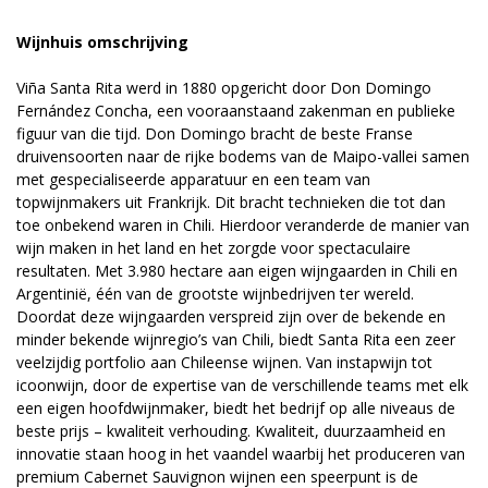
Wijnhuis omschrijving
Viña Santa Rita werd in 1880 opgericht door Don Domingo
Fernández Concha, een vooraanstaand zakenman en publieke
figuur van die tijd. Don Domingo bracht de beste Franse
druivensoorten naar de rijke bodems van de Maipo-vallei samen
met gespecialiseerde apparatuur en een team van
topwijnmakers uit Frankrijk. Dit bracht technieken die tot dan
toe onbekend waren in Chili. Hierdoor veranderde de manier van
wijn maken in het land en het zorgde voor spectaculaire
resultaten. Met 3.980 hectare aan eigen wijngaarden in Chili en
Argentinië, één van de grootste wijnbedrijven ter wereld.
Doordat deze wijngaarden verspreid zijn over de bekende en
minder bekende wijnregio’s van Chili, biedt Santa Rita een zeer
veelzijdig portfolio aan Chileense wijnen. Van instapwijn tot
icoonwijn, door de expertise van de verschillende teams met elk
een eigen hoofdwijnmaker, biedt het bedrijf op alle niveaus de
beste prijs – kwaliteit verhouding. Kwaliteit, duurzaamheid en
innovatie staan hoog in het vaandel waarbij het produceren van
premium Cabernet Sauvignon wijnen een speerpunt is de