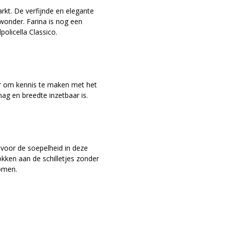
rkt. De verfijnde en elegante
wonder. Farina is nog een
policella Classico.
er om kennis te maken met het
mag en breedte inzetbaar is.
 voor de soepelheid in deze
okken aan de schilletjes zonder
komen.
eek Verona. In deze blend zitten