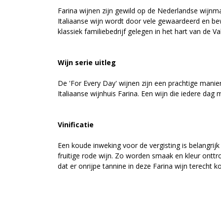
Farina wijnen zijn gewild op de Nederlandse wijnma
Italiaanse wijn wordt door vele gewaardeerd en be
klassiek familiebedrijf gelegen in het hart van de Val
Wijn serie uitleg
De 'For Every Day' wijnen zijn een prachtige mani
Italiaanse wijnhuis Farina. Een wijn die iedere dag 
Vinificatie
Een koude inweking voor de vergisting is belangrijk
fruitige rode wijn. Zo worden smaak en kleur onttr
dat er onrijpe tannine in deze Farina wijn terecht 
Herkomst
De klassiek Italiaanse druiven komen uit de wijnstr