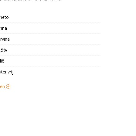
neto
rina
rvina
,5%
lië
utenvrij
jnen