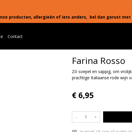
nze producten, allergieën of iets anders, bel dan gerust met 
te
Contact
Farina Rosso
Zó soepel en sappig, om vrolijk
prachtige Italiaanse rode wijn v
€ 6,95
–
+
Je moet 18 jaar of ouder zi