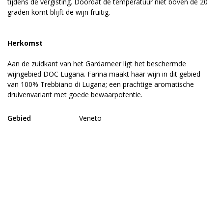
tijdens de vergisting. Doordat de temperatuur niet boven de 20
graden komt blijft de wijn fruitig.
Herkomst
Aan de zuidkant van het Gardameer ligt het beschermde
wijngebied DOC Lugana. Farina maakt haar wijn in dit gebied
van 100% Trebbiano di Lugana; een prachtige aromatische
druivenvariant met goede bewaarpotentie.
Gebied
Veneto
Wijnhuis
Farina
Druivensoort
Trebbiano di Lugana
Alcoholpercentage
13%
Land van herkomst
Italië
Dieettypes
Glutenvrij